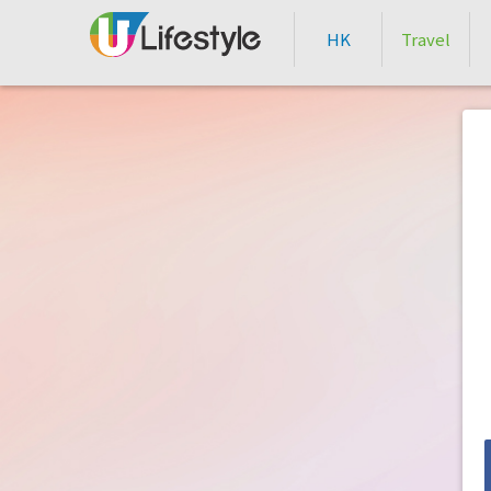
HK
Travel