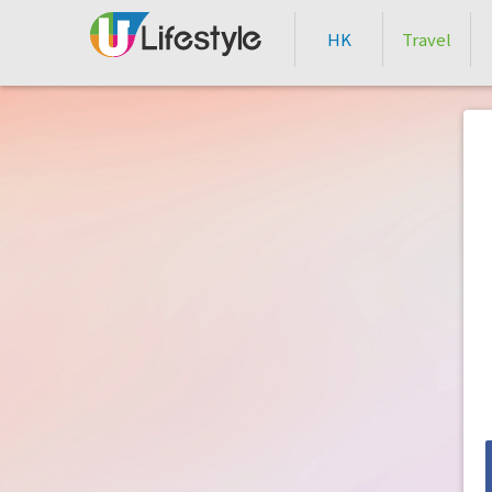
HK
Travel