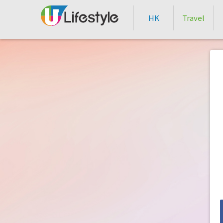
HK
Travel