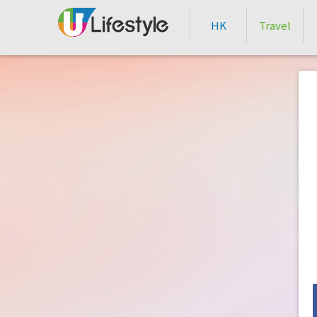
HK
Travel