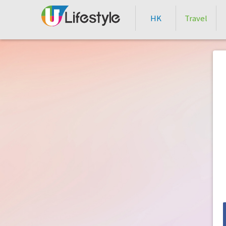
HK
Travel