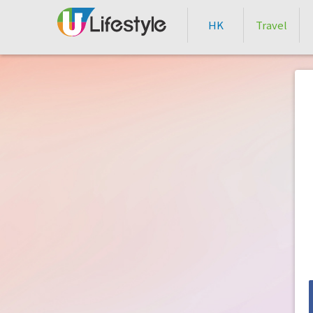
HK
Travel