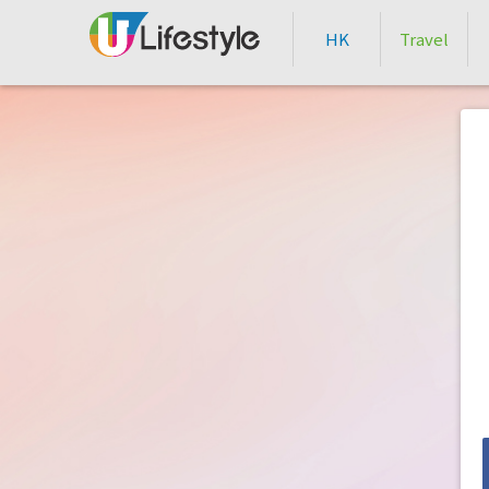
HK
Travel