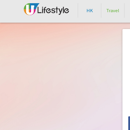
HK
Travel