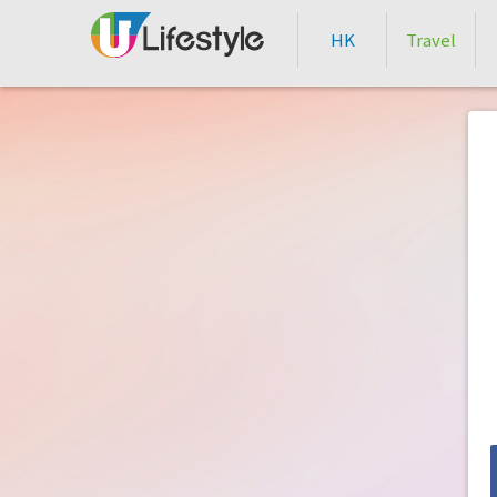
HK
Travel