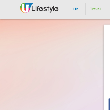
HK
Travel