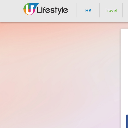
HK
Travel