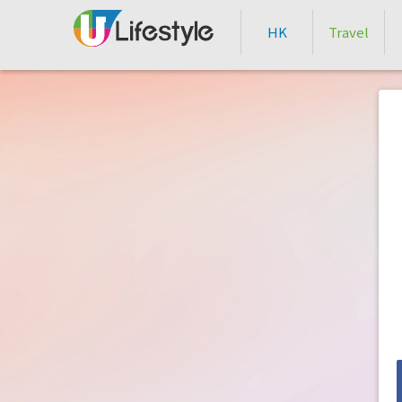
HK
Travel