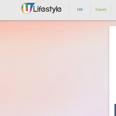
HK
Travel