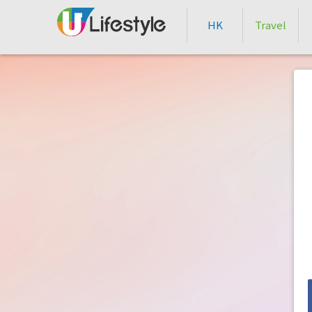
HK
Travel