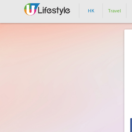
HK
Travel