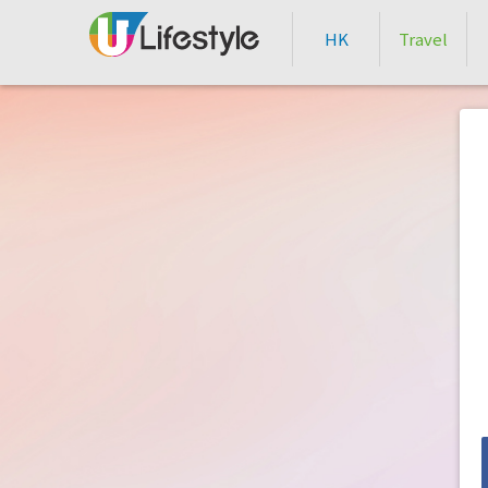
HK
Travel