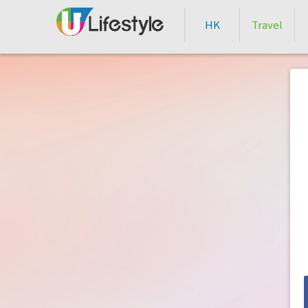
HK
Travel