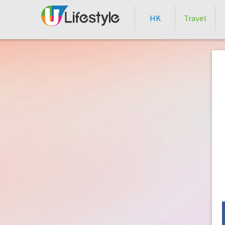
HK
Travel