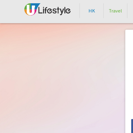
HK
Travel