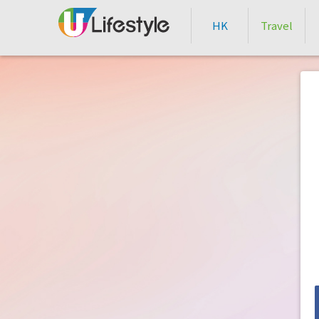
HK
Travel