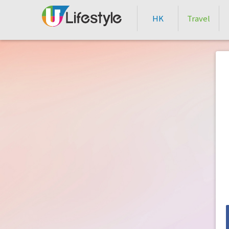
HK
Travel