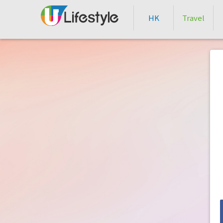
HK
Travel