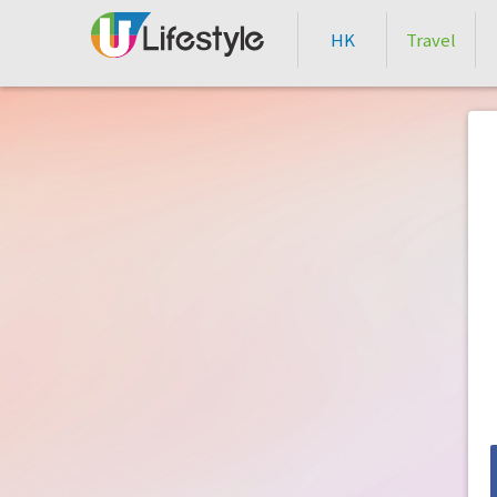
HK
Travel