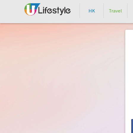
HK
Travel