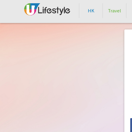
HK
Travel