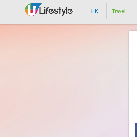
HK
Travel