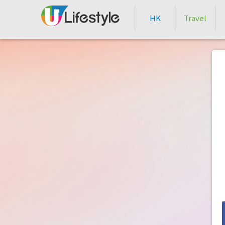
HK
Travel