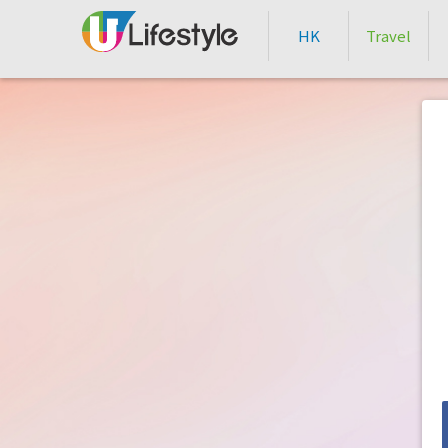
HK
Travel