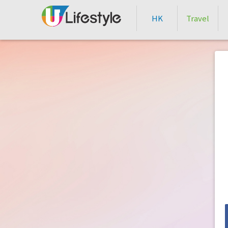
HK
Travel