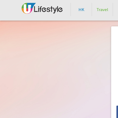
HK
Travel