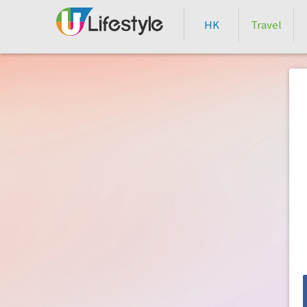
HK
Travel