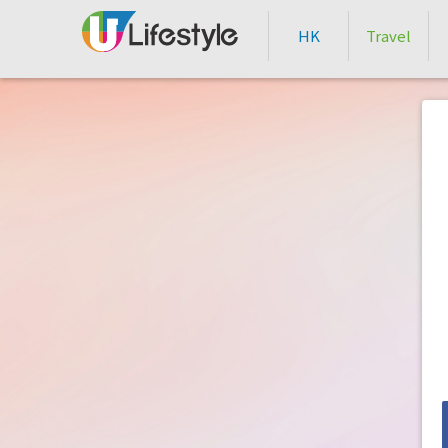
HK
Travel