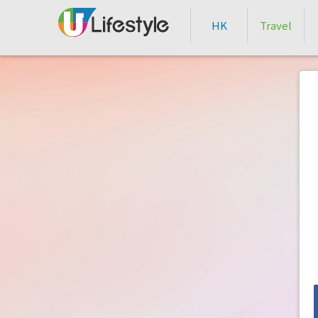
HK
Travel