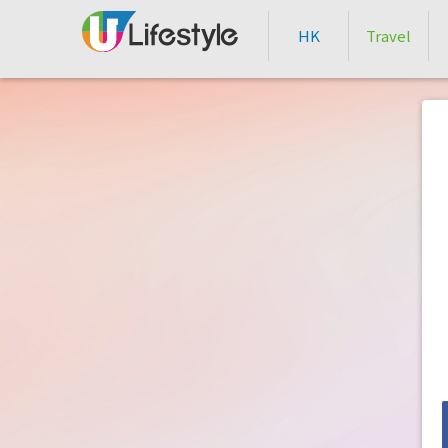
HK
Travel