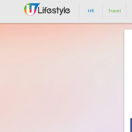
HK
Travel