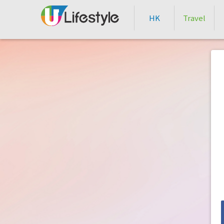
HK
Travel