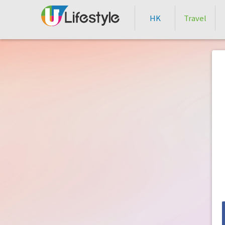
HK
Travel