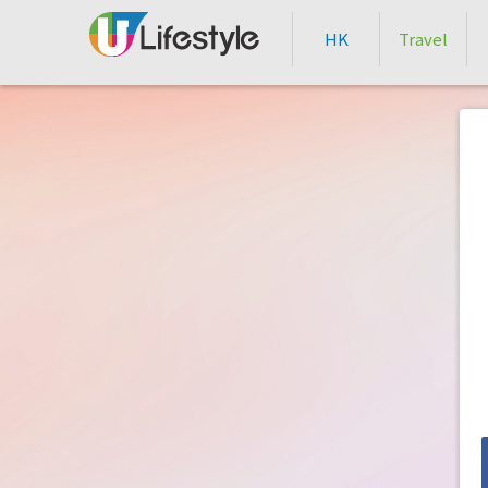
HK
Travel