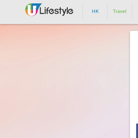
HK
Travel