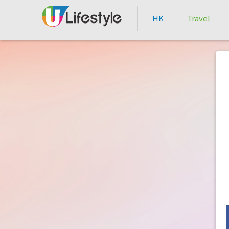
HK
Travel