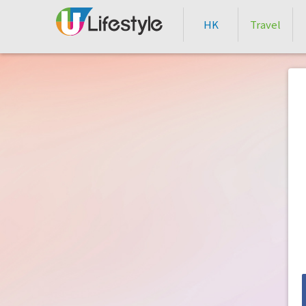
HK
Travel