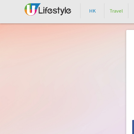
HK
Travel