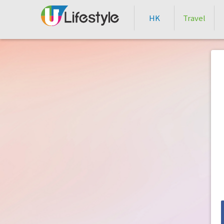
HK
Travel